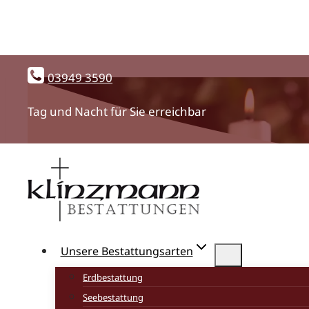
Zum
03949 3590
Inhalt
springen
Tag und Nacht für Sie erreichbar
Unsere Bestattungsarten
Erdbestattung
Seebestattung