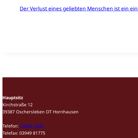
Der Verlust eines geliebten Menschen ist ein ei
Hauptsitz
Kirchstraße 12
39387 Oschersleben OT Hornhausen
Telefon:
03949 3590
Telefax: 03949 81775